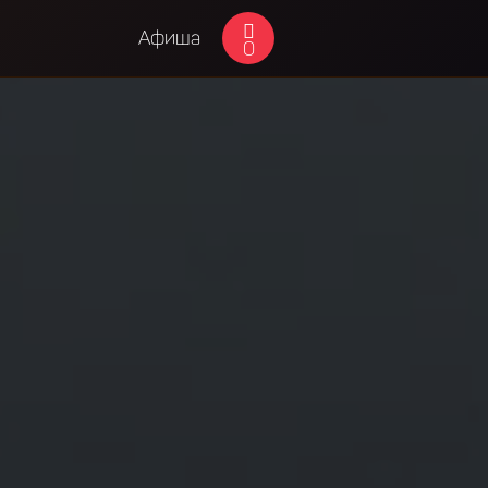
Афиша
0