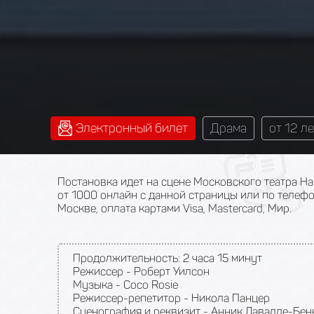
Электронный билет
Драма
от 12 ле
Постановка идет на сцене Московского театра На
от 1000 онлайн с данной страницы или по телеф
Москве, оплата картами Visa, Mastercard, Мир.
Продолжительность:
2 часа 15 минут
Режиссер - Роберт Уилсон
Музыка - Coco Rosie
Режиссер-репетитор - Никола Панцер
Сценография и реквизит - Анник Лавалле-Бен