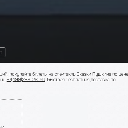
т
ций, покупайте билеты на спектакль Сказки Пушкина по цен
ону
+7(499)288-28-50
. Быстрая бесплатная доставка по
ни