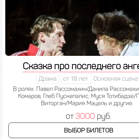
Сказка про последнего анг
Драма
от 18 лет
Основная сцена
В ролях: Павел Рассомахин/Данила Рассомахи
Комаров, Глеб Пускепалис, Муся Тотибадзе/
Виторган/Мария Мацель и другие.
от
3000
руб.
ВЫБОР БИЛЕТОВ